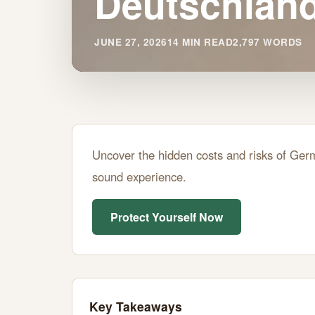
Deutschland
JUNE 27, 2026
14 MIN READ
2,797 WORDS
Kostenfalle
Uncover the hidden costs and risks of Germ
Erotikportal
sound experience.
Deutschland:
Protect Yourself Now
Darauf
Achten
JUNE
14
2,797
Key Takeaways