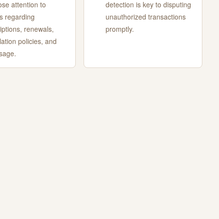
ose attention to
detection is key to disputing
s regarding
unauthorized transactions
iptions, renewals,
promptly.
lation policies, and
sage.