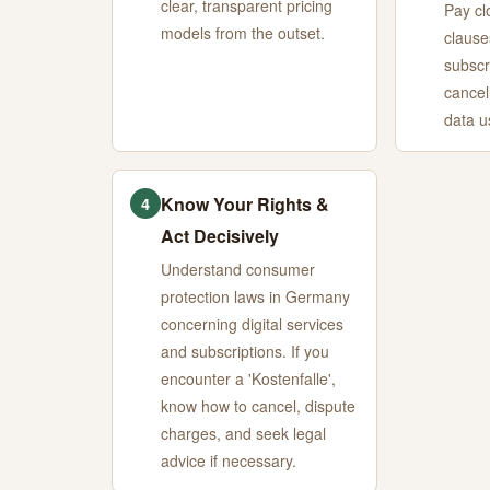
clear, transparent pricing
Pay cl
models from the outset.
clause
subscr
cancel
data u
Know Your Rights &
4
Act Decisively
Understand consumer
protection laws in Germany
concerning digital services
and subscriptions. If you
encounter a 'Kostenfalle',
know how to cancel, dispute
charges, and seek legal
advice if necessary.