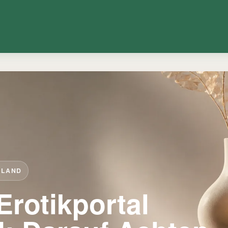
HLAND
Erotikportal