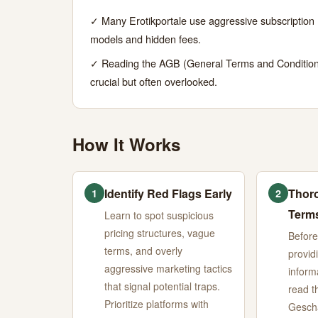
27,
MIN
WORDS
✓ Many Erotikportale use aggressive subscription
2026
READ
models and hidden fees.
✓ Reading the AGB (General Terms and Condition
crucial but often overlooked.
How It Works
Identify Red Flags Early
Thor
1
2
Terms
Learn to spot suspicious
pricing structures, vague
Before
terms, and overly
provid
aggressive marketing tactics
inform
that signal potential traps.
read t
Prioritize platforms with
Gesch