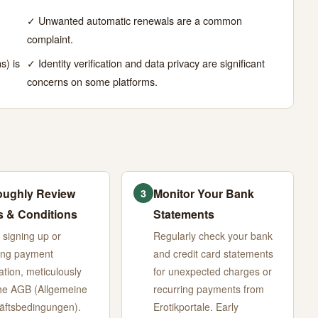
✓ Unwanted automatic renewals are a common
complaint.
s) is
✓ Identity verification and data privacy are significant
concerns on some platforms.
oughly Review
Monitor Your Bank
3
 & Conditions
Statements
 signing up or
Regularly check your bank
ing payment
and credit card statements
ation, meticulously
for unexpected charges or
he AGB (Allgemeine
recurring payments from
äftsbedingungen).
Erotikportale. Early